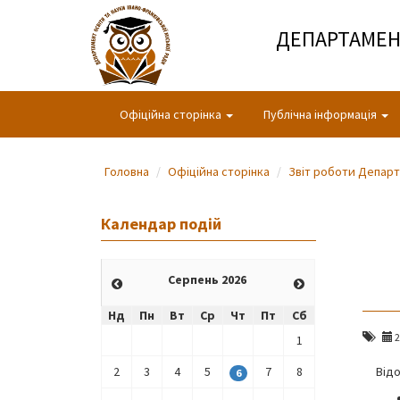
ДЕПАРТАМЕНТ
Офіційна сторінка
Публічна інформація
Головна
Офіційна сторінка
Звіт роботи Депар
Календар подій
Серпень 2026
Нд
Пн
Вт
Ср
Чт
Пт
Сб
2
1
2
3
4
5
7
8
Відо
6