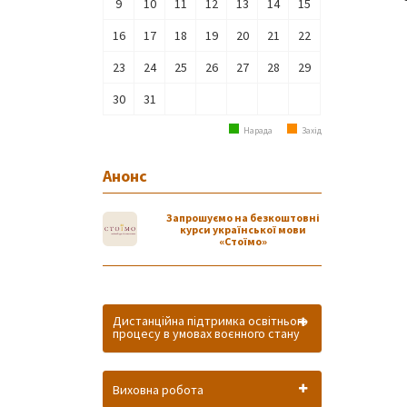
9
10
11
12
13
14
15
16
17
18
19
20
21
22
23
24
25
26
27
28
29
30
31
Нарада
Захід
Анонс
Запрошуємо на безкоштовні
курси української мови
«Стоїмо»
Дистанційна підтримка освітнього
процесу в умовах воєнного стану
Виховна робота