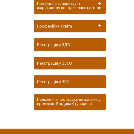
Протидія насильству й
жорстокому поводженню з дітьми
Професійна освіта
Реєстрація у ЗДО
Реєстрація у ЗЗСО
Реєстрація у ЗПО
Положення про міську педагогічну
премію ім. Богдана Ступарика