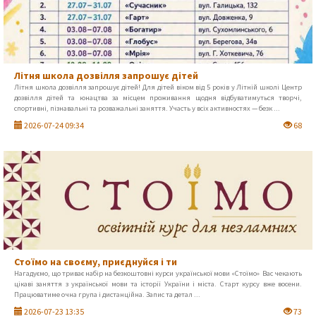
Літня школа дозвілля запрошує дітей
Літня школа дозвілля запрошує дітей! Для дітей віком від 5 років у Літній школі Центр
дозвілля дітей та юнацтва за місцем проживання щодня відбуватимуться творчі,
спортивні, пізнавальні та розважальні заняття. Участь у всіх активностях — безк ...
2026-07-24 09:34
68
Стоїмо на своєму, приєднуйся і ти
Нагадуємо, що триває набір на безкоштовні курси української мови «Стоїмо» Вас чекають
цікаві заняття з української мови та історії України і міста. Старт курсу вже восени.
Працюватиме очна група і дистанційна. Запис та детал ...
2026-07-23 13:35
73