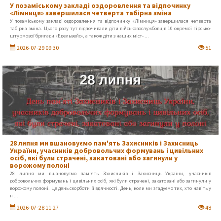
У позаміському закладі оздоровлення та відпочинку
«Лімниця» завершилася четверта табірна зміна
У позаміському закладі оздоровлення та відпочинку «Лімниця» завершилася четверта
табірна зміна. Цього разу тут відпочивали діти військовослужбовців 10 окремої гірсько-
штурмової бригади «Едельвейс», а також діти з наших міст- ...
2026-07-29 09:30
51
28 липня ми вшановуємо пам'ять Захисників і Захисниць
України, учасників добровольчих формувань і цивільних
осіб, які були страчені, закатовані або загинули у
ворожому полоні
28 липня ми вшановуємо пам'ять Захисників і Захисниць України, учасників
добровольчих формувань і цивільних осіб, які були страчені, закатовані або загинули у
ворожому полоні. Це день скорботи й вдячності. День, коли ми згадуємо тих, хто навіть у
н ...
2026-07-28 11:27
48