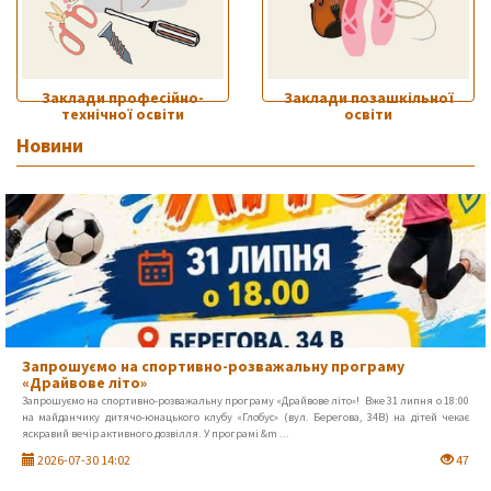
Заклади професійно-
Заклади позашкільної
технічної освіти
освіти
Новини
Запрошуємо на спортивно-розважальну програму
«Драйвове літо»
Запрошуємо на спортивно-розважальну програму «Драйвове літо»! Вже 31 липня о 18:00
на майданчику дитячо-юнацького клубу «Глобус» (вул. Берегова, 34В) на дітей чекає
яскравий вечір активного дозвілля. У програмі &m ...
2026-07-30 14:02
47