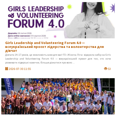
Girls Leadership and Volunteering Forum 4.0 —
всеукраїнський проєкт лідерства та волонтерства для
дівчат
Дівчата 14–17 років, це можливість саме для вас! ГО «Жіноча Ліга» відкрила набір на Girls
Leadership and Volunteering Forum 4.0 — всеукраїнський проєкт для тих, хто хоче
розвивати лідерські навички, більше дізнатися про воло ...
2026-07-30 11:55
53