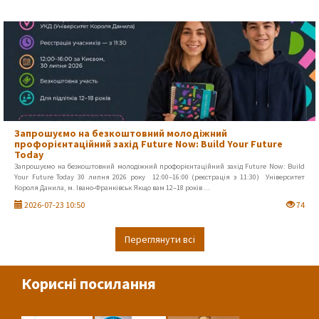
Запрошуємо на безкоштовний молодіжний
профорієнтаційний захід Future Now: Build Your Future
Today
Запрошуємо на безкоштовний молодіжний профорієнтаційний захід Future Now: Build
Your Future Today 30 липня 2026 року 12:00–16:00 (реєстрація з 11:30) Університет
Короля Данила, м. Івано-Франківськ Якщо вам 12–18 років ...
2026-07-23 10:50
74
Переглянути всі
Корисні посилання