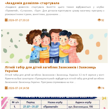
«Академія дозвілля» стартувала
«Академія дозвілля» стартувала Заняття цього тижня відбуваються у клубах
«Прометей», «Сучасник», «Гарт». Для дітлахів підготували цікаву насичену програму з
різноманітними іграми, заняттями, руханками ...
2026-07-27 20:10
92
Літній табір для дітей загиблих Захисників і Захисниць
України
Літній табір для дітей загиблих Захисників і Захисниць України З 2 по 9 серпня у місті
Яремче на базі санаторію «Прикарпатський» відбудеться літній табір для дітей загиблих
Захисників і Захисниць України. Програма спрямована на пси ...
2026-07-24 14:58
74