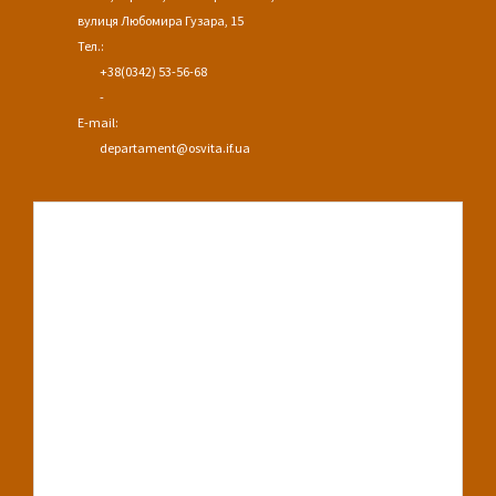
вулиця Любомира Гузара, 15
Тел.:
+38(0342) 53-56-68
-
E-mail:
departament@osvita.if.ua