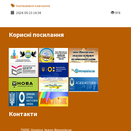
Інклюзивне навчання
2024-05-23 14:38
978
Корисні посилання
Контакти
76000, Україна, Івано-Франківськ,