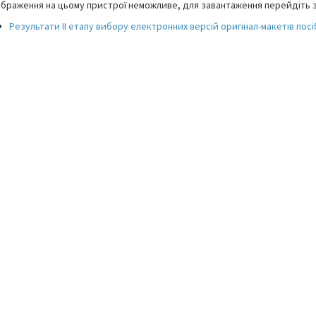
браження на цьому пристрої неможливе, для завантаження перейдіть з
Результати ІІ етапу вибору електронних версій оригінал-макетів посібн