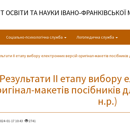
 ОСВІТИ ТА НАУКИ ІВАНО-ФРАНКІВСЬКОЇ 
Соціально-психологічна служба
Логопедична служба
льтати ІІ етапу вибору електронних версій оригінал-макетів посібників дл
Результати ІІ етапу вибору 
игінал-макетів посібників д
н.р.)
024-01-17 10:43
2741