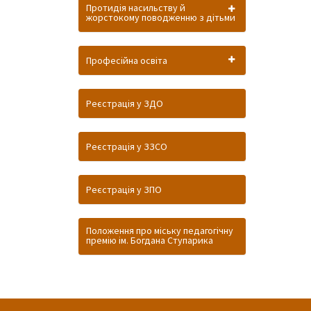
Протидія насильству й
жорстокому поводженню з дітьми
Професійна освіта
Реєстрація у ЗДО
Реєстрація у ЗЗСО
Реєстрація у ЗПО
Положення про міську педагогічну
премію ім. Богдана Ступарика