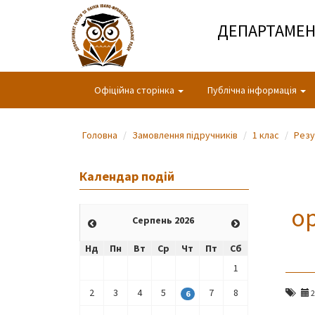
ДЕПАРТАМЕНТ
Офіційна сторінка
Публічна інформація
Головна
Замовлення підручників
1 клас
Резу
Календар подій
ор
Серпень 2026
Нд
Пн
Вт
Ср
Чт
Пт
Сб
1
2
3
4
5
7
8
2
6