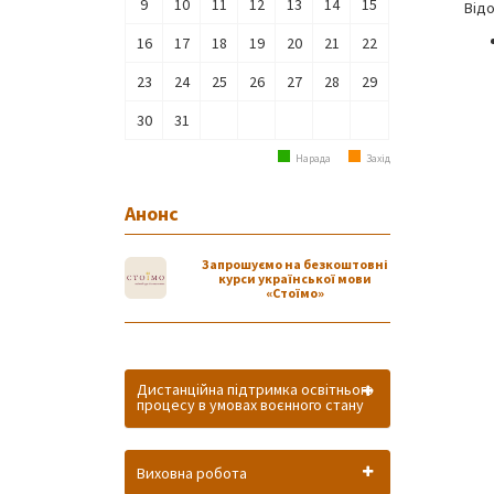
9
10
11
12
13
14
15
Відо
16
17
18
19
20
21
22
23
24
25
26
27
28
29
30
31
Нарада
Захід
Анонс
Запрошуємо на безкоштовні
курси української мови
«Стоїмо»
Дистанційна підтримка освітнього
процесу в умовах воєнного стану
Виховна робота