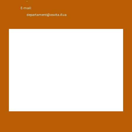
-
E-mail:
departament@osvita.if.ua