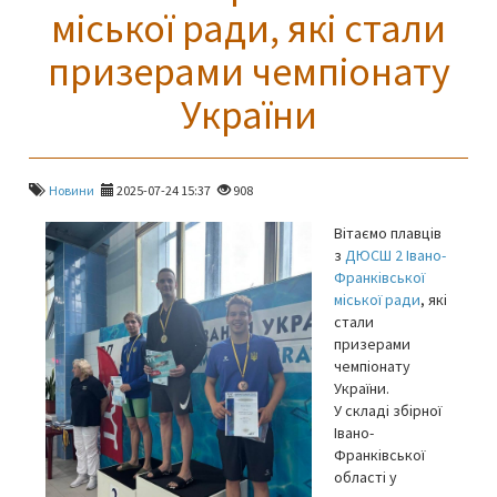
міської ради, які стали
призерами чемпіонату
України
Новини
2025-07-24 15:37
908
Вітаємо плавців
з
ДЮСШ 2 Івано-
Франківської
міської ради
, які
стали
призерами
чемпіонату
України.
У складі збірної
Івано-
Франківської
області у