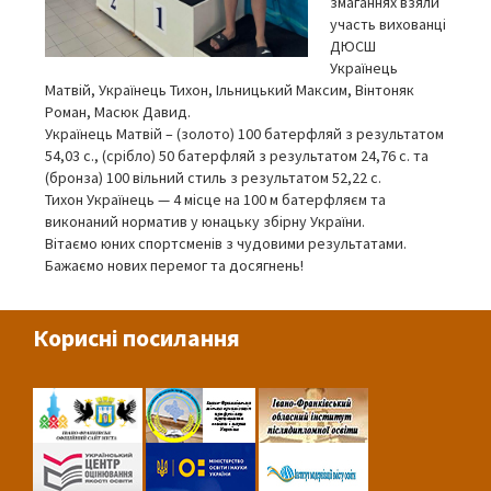
змаганнях взяли
участь вихованці
ДЮСШ
Українець
Матвій, Українець Тихон, Ільницький Максим, Вінтоняк
Роман, Масюк Давид.
Українець Матвій – (золото) 100 батерфляй з результатом
54,03 с., (срібло) 50 батерфляй з результатом 24,76 с. та
(бронза) 100 вільний стиль з результатом 52,22 с.
Тихон Українець — 4 місце на 100 м батерфляєм та
виконаний норматив у юнацьку збірну України.
Вітаємо юних спортсменів з чудовими результатами.
Бажаємо нових перемог та досягнень!
Корисні посилання