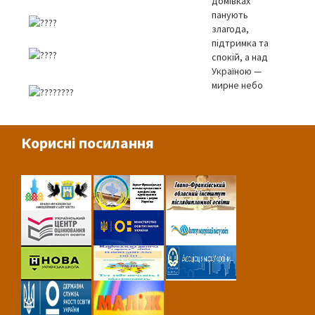
домівках
панують
злагода,
підтримка та
спокій, а над
Україною —
мирне небо
Корисні посилання