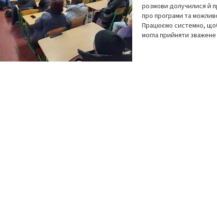
розмови долучилися й п
про програми та можливос
Працюємо системно, щоб 
могла прийняти зважене