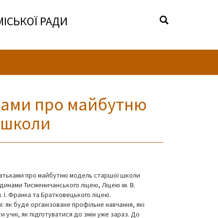
МІСЬКОЇ РАДИ
ьками про майбутню
 школи
батьками про майбутню модель старшої школи
динами Тисменичанського ліцею, Ліцею ім. В.
. І. Франка та Братковецького ліцею.
і: як буде організоване профільне навчання, які
 учні, як підготуватися до змін уже зараз. До