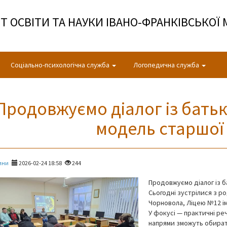
 ОСВІТИ ТА НАУКИ ІВАНО-ФРАНКІВСЬКОЇ 
Соціально-психологічна служба
Логопедична служба
Продовжуємо діалог із бат
модель старшої
ини
2026-02-24 18:58
244
Продовжуємо діалог із 
Сьогодні зустрілися з ро
Чорновола, Ліцею №12 ім
У фокусі — практичні реч
напрями зможуть обирати