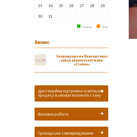
23
24
25
26
27
28
29
30
31
Нарада
Захід
Анонс
Запрошуємо на безкоштовні
курси української мови
«Стоїмо»
Дистанційна підтримка освітнього
процесу в умовах воєнного стану
Виховна робота
Громадське самоврядування