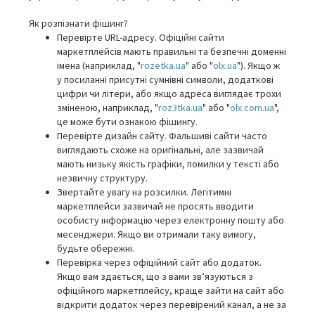
Як розпізнати фішинг?
Перевірте URL-адресу. Офіційні сайти
маркетплейсів мають правильні та безпечні доменні
імена (наприклад, "
rozetka.ua
" або "
olx.ua
"). Якщо ж
у посиланні присутні сумнівні символи, додаткові
цифри чи літери, або якщо адреса виглядає трохи
зміненою, наприклад, "
roz3tka.ua
" або "
olx.com.ua
",
це може бути ознакою фішингу.
Перевірте дизайн сайту. Фальшиві сайти часто
виглядають схоже на оригінальні, але зазвичай
мають низьку якість графіки, помилки у тексті або
незвичну структуру.
Звертайте увагу на розсилки. Легітимні
маркетплейси зазвичай не просять вводити
особисту інформацію через електронну пошту або
месенджери. Якщо ви отримали таку вимогу,
будьте обережні.
Перевірка через офіційний сайт або додаток.
Якщо вам здається, що з вами зв’язуються з
офіційного маркетплейсу, краще зайти на сайт або
відкрити додаток через перевірений канал, а не за