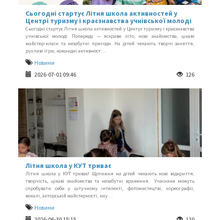
Сьогодні стартує Літня школа активностей у
Центрі туризму і краєзнавства учнівської молоді
Сьогодні стартує Літня школа активностей у Центрі туризму і краєзнавства
учнівської молоді. Попереду — яскраве літо, нові знайомства, цікаві
майстер-класи та незабутні пригоди. На дітей чекають творчі заняття,
рухливі ігри, командні активност ...
Новини
2026-07-01 09:46
126
Літня школа у КУТ триває
Літня школа у КУТ триває! Щотижня на дітей чекають нові відкриття,
творчість, цікаві знайомства та незабутні враження. Учасники можуть
спробувати себе у штучному інтелекті, фотомистецтві, хореографії,
вокалі, акторській майстерності, нау ...
Новини
2026-06-30 15:15
120