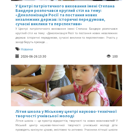
У Центрі патріотичного виховання імені Степана
Бандери розпочався круглий стіл на тему:
«Деколонізація Росії та постання нових
незалежних держав: історичні передумови,
сучасні виклики та перспективи»
У Центрі патріотичного виховання імені Степана Бандери розпочався
круглий стіл на тему: «Деколонізація Росії та постання нових незалежних
держав: історичні передумови, сучасні виклики та перспективи». Участь у
заході беруть президе ...
Новини
2026-06-26 13:30
100
Літня школа у Міському центрі науково-технічної
творчості учнівської молоді
Літня школа — це простір відкриттів, творчості та нових можливостей! У
Міський центр науково-технічної творчості учнівської молоді діти
проводять канікули цікаво, змістовно та активно. Учасники літньої школи