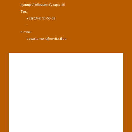
вулиця Любомира Гузара, 15
Тел.:
+38(0342) 53-56-68
-
E-mail:
departament@osvita.if.ua