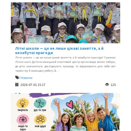
Літні школи — це не лише цікаві заняття, а й
незабутні пригоди
Літні школи — це не лише цікаві заняття, а й незабутні пригоди! У рамках
Літніх шкіл Дитячо-юнацький пластовий центр організовує виїзні табори,
де діти навчаються, досліджують природу та відкривають для себе світ
через гру й командну роботу.& ...
Новини
2026-07-01 15:17
125