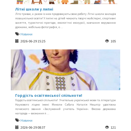
Літні школи у липні
Літо триває, а разом із ним продовжують свою роботу Літні школи закладів
позашкільної освіти! У липні на дітей чекають творчі майстерні, спортивні
заняття, туристичні пригоди, екологічні екскурсії, навчання керуванню
дронами, мобільна фотографія, о ...
Новини
2026-06-29 15:25
105
Гордість освітянської спільноти!
Гордість освітянської спільноти! Учителька української мови та літератури
Наукового ліцею імені Миколи Сабата Наталія Нешпір удостоєна
почесного звання «Заслужений учитель України». Висока державна
нагорода — визнання п ...
Новини
2026-06-29 08:37
121