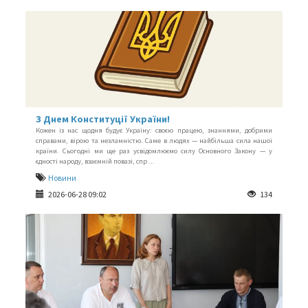
З Днем Конституції України!
Кожен із нас щодня будує Україну: своєю працею, знаннями, добрими
справами, вірою та незламністю. Саме в людях — найбільша сила нашої
країни. Сьогодні ми ще раз усвідомлюємо силу Основного Закону — у
єдності народу, взаємній повазі, спр ...
Новини
2026-06-28 09:02
134