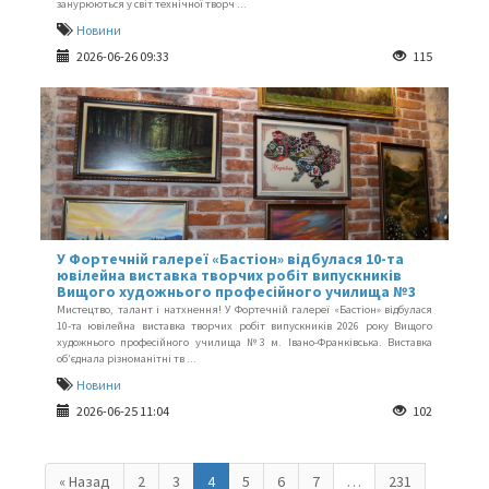
занурюються у світ технічної творч ...
Новини
2026-06-26 09:33
115
У Фортечній галереї «Бастіон» відбулася 10-та
ювілейна виставка творчих робіт випускників
Вищого художнього професійного училища №3
Мистецтво, талант і натхнення! У Фортечній галереї «Бастіон» відбулася
10-та ювілейна виставка творчих робіт випускників 2026 року Вищого
художнього професійного училища №3 м. Івано-Франківська. Виставка
об’єднала різноманітні тв ...
Новини
2026-06-25 11:04
102
« Назад
2
3
4
5
6
7
…
231